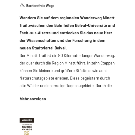
Barrierefreie Wege
Wandern Sie auf dem regionalen Wanderweg Minett
Trail zwischen den Bahnhöfen Belval-Université und
Esch-sur-Alzette und entdecken Sie das neue Herz
der Wissenschaften und der Forschung in dem
neuen Stadtviertel Belval.
Der Minett Trail ist ein 90 Kilometer langer Wanderweg,
der quer durch die Region Minett führt. In zehn Etappen
können Sie kleinere und größere Städte sowie acht
Naturschutzgebiete erleben. Diese begeistern durch
alte Wälder und ehemalige Tagebaugebiete. Durch die
steilen Felswände, die rote Erde und Grubeneingänge
sind sie einzigartig in Luxemburg.
Dieses Teilstück mit alternativem Startpunkt ist
Rollstuhlgerecht, Sie wandern zwischen dem neuen
Stadtviertel Belval, das sich seit knapp zehn Jahren