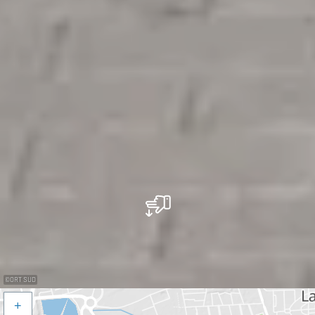
©
ORT SUD
+