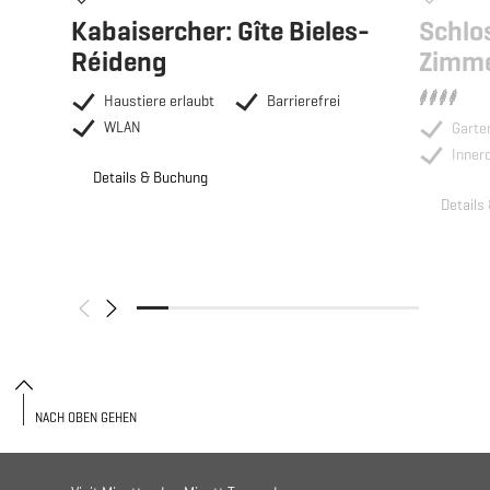
Kabaisercher: Gîte Bieles-
Schlo
Réideng
Zimme
Haustiere erlaubt
Barrierefrei
WLAN
Garte
Inner
Details & Buchung
Details
NACH OBEN GEHEN