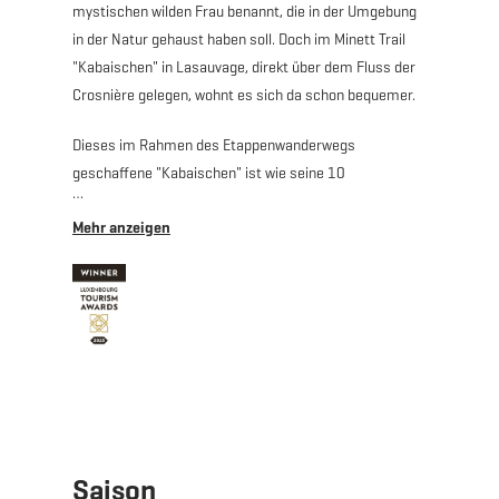
mystischen wilden Frau benannt, die in der Umgebung
in der Natur gehaust haben soll. Doch im Minett Trail
"Kabaischen" in Lasauvage, direkt über dem Fluss der
Crosnière gelegen, wohnt es sich da schon bequemer.
Dieses im Rahmen des Etappenwanderwegs
geschaffene "Kabaischen" ist wie seine 10
Geschwister auch ein umgewandeltes historisches
Gebäude. Dieses ehemalige Arbeiterhaus wurde von der
Architektin Anouk Pesch in ein zweistöckiges
"Kabaischen" transformiert; für mehr Austausch unter
gleichgesinnten Gästen und Wanderern sorgt ein
großer Gemeinschaftsraum. Die Räumlichkeiten sind in
drei einzelne Zimmer eingeteilt; ein Einzelzimmer
("Hekate") im Erdgeschoss sowie je ein Zimmer für
drei ("Morgan Le Fay") und vier Gäste ("Marie Laveau")
im 1. Stock. Alle Zimmer haben einen direkten Blick auf
eines von zwei Fresken, die als Kunsteinrichtung im
Saison