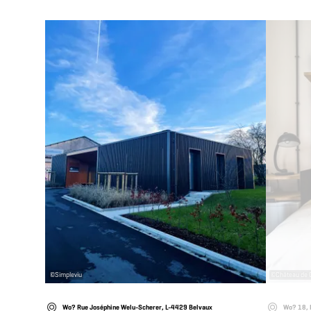
Details & Buchung
©
Simpleviu
©
Château de 
Wo? Rue Joséphine Welu-Scherer, L-4429 Belvaux
Wo? 18, 