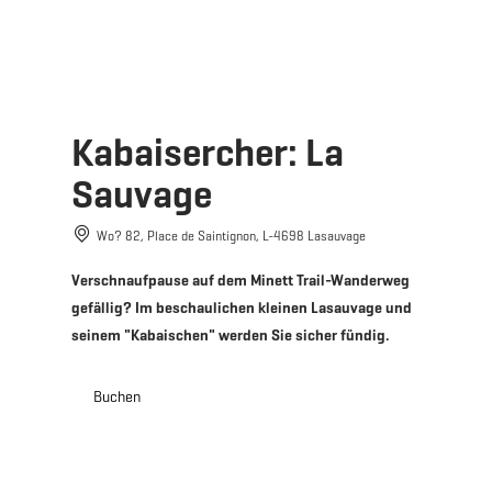
MENÜ
Zum
Zur
Zur
Zum
Hauptinhalt
Suche
Navigation
Footer
springen
springen
springen
springen
Kabaisercher: La
Sauvage
Wo? 82, Place de Saintignon, L-4698 Lasauvage
Verschnaufpause auf dem Minett Trail-Wanderweg
gefällig? Im beschaulichen kleinen Lasauvage und
seinem "Kabaischen" werden Sie sicher fündig.
Buchen