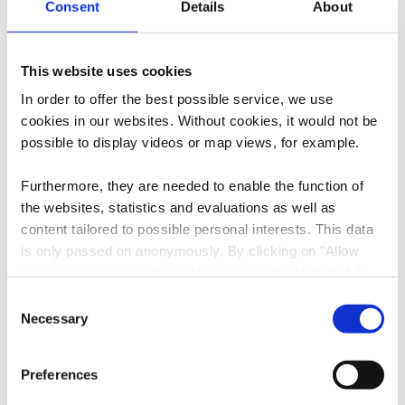
Consent
Details
About
82, Place de Saintignon
L-4698 Lasauvage
Auf Karte anzeigen
This website uses cookies
In order to offer the best possible service, we use
Tel.:
+352 691 775514
cookies in our websites.
Without cookies, it would not be
E-Mail:
info@simpleviu.com
possible to display videos or map views, for example.
Webseite:
https://www.simpleviu.com
Furthermore, they are needed to enable the function of
the websites, statistics and evaluations as well as
content tailored to possible personal interests. This data
is only passed on anonymously. By clicking on "Allow
cookies" you can continue to use our website to its full
extent. You can find more information on this and on a
Consent
possible later deactivation in our
privacy policy
at any
Necessary
Selection
time.
Anreise planen
Preferences