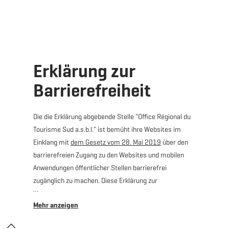
MENÜ
Zum
Zur
Zur
Zum
Hauptinhalt
Suche
Navigation
Footer
springen
springen
springen
springen
Erklärung zur
Barrierefreiheit
Die die Erklärung abgebende Stelle "Office Régional du
Tourisme Sud a.s.b.l." ist bemüht ihre Websites im
Einklang mit
dem Gesetz vom 28. Mai 2019
über den
barrierefreien Zugang zu den Websites und mobilen
Anwendungen öffentlicher Stellen barrierefrei
zugänglich zu machen. Diese Erklärung zur
Barrierefreiheit gilt für:
https://www.visitminett.lu