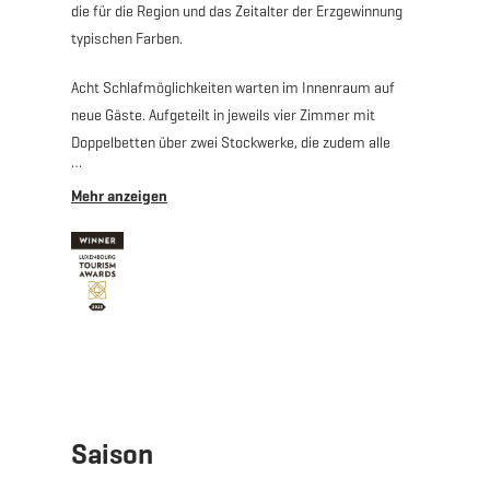
die für die Region und das Zeitalter der Erzgewinnung
typischen Farben.
Acht Schlafmöglichkeiten warten im Innenraum auf
neue Gäste. Aufgeteilt in jeweils vier Zimmer mit
Doppelbetten über zwei Stockwerke, die zudem alle
über einen kleinen Vorraum verfügen, in dem man
entspannen oder sich mit anderen Gästen
austauschen kann, ist das "Haus Gonner" ein kleines
Wunderwerk der Raumteilung. Die Modernisierungen
haben dabei nicht einmal den Fußabdruck des
Gebäudes vergrößert. Im Gegenteil: Die Aussenwände
blieben erhalten, lediglich das Innenleben hat sich
verändert, indem das neue Wohnelement als
Gesamtstück eingesetzt wurde.
Im vorderen Teil des Gebäudes befindet sich auch eine
Saison
Küchen- und Wohneinheit, in der Gäste gemeinsam