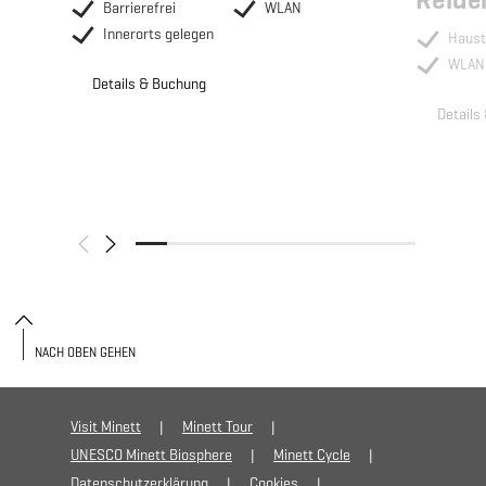
Barrierefrei
WLAN
Innerorts gelegen
Haust
WLAN
Details & Buchung
Details
NACH OBEN GEHEN
Visit Minett
Minett Tour
UNESCO Minett Biosphere
Minett Cycle
Datenschutzerklärung
Cookies