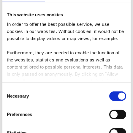
Auf Karte anzeigen
This website uses cookies
Tel.:
+352 691 775514
In order to offer the best possible service, we use
E-Mail:
info@simpleviu.com
cookies in our websites.
Without cookies, it would not be
possible to display videos or map views, for example.
Webseite:
https://www.simpleviu.com/
Furthermore, they are needed to enable the function of
the websites, statistics and evaluations as well as
content tailored to possible personal interests. This data
is only passed on anonymously. By clicking on "Allow
cookies" you can continue to use our website to its full
extent. You can find more information on this and on a
Consent
possible later deactivation in our
privacy policy
at any
Necessary
Selection
Anreise planen
time.
Preferences
Statistics