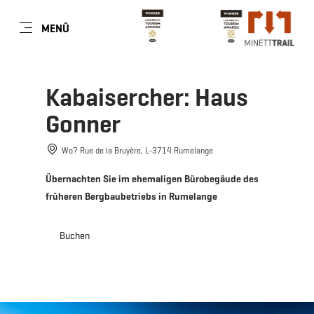
DE
MENÜ
Zum
Zur
Zur
Zum
Hauptinhalt
Suche
Navigation
Footer
springen
springen
springen
springen
Kabaisercher: Haus
Gonner
Wo? Rue de la Bruyère, L-3714 Rumelange
Übernachten Sie im ehemaligen Bürobegäude des
früheren Bergbaubetriebs in Rumelange
Buchen