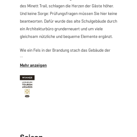
des Minett Trail, schlagen die Herzen der Gäste höher.
Und keine Sorge: Prüfungsfragen müssen Sie hier keine
beantworten. Dafür wurde das alte Schulgebäude durch
ein Architekturbüro grunderneuert und um viele
gleichsam nützliche und bequeme Elemente ergänzt.
Wie ein Fels in der Brandung stach das Gebäude der
alten Linger Schule seit jeher durch ihr massives,
unerschütterliches Erscheinungsbild aus dem Rest des
Strassenbildes heraus. Diesem markanten
Symbolcharakter wollte man bei der neuen
Ausarbeitung im Kader des Minett Trails
selbstverständlich gerecht werden; deshalb wurde sich
bei der Umgestaltung vor allem auf die äusseren
Bereiche konzentriert. Dabei wurde stets darauf
geachtet, den Bedürfnissen der Gäste und Anwohner
zugleich gerecht zu werden.