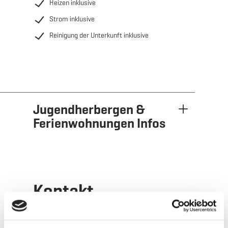
überwuchern und damit die Renaturierung der
Heizen inklusive
gesamten Region imitieren.
Strom inklusive
Reinigung der Unterkunft inklusive
Das Projekt wurde von 03 Architecture ausgearbeitet.
Jugendherbergen &
Ferienwohnungen Infos
Kontakt
Adresse:
Lénger Schoul