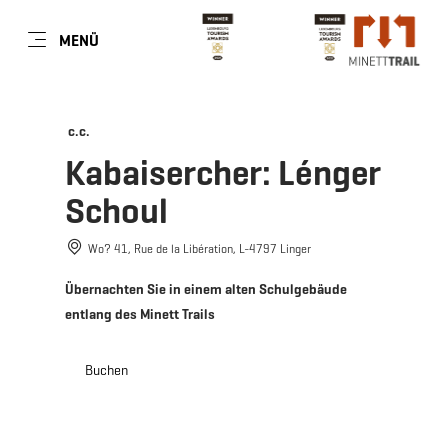
DE
MENÜ
Zum
Zur
Zur
Zum
Hauptinhalt
Suche
Navigation
Footer
springen
springen
springen
springen
c.c.
Kabaisercher: Lénger
Schoul
Wo? 41, Rue de la Libération, L-4797 Linger
Übernachten Sie in einem alten Schulgebäude
entlang des Minett Trails
Buchen