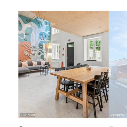
Details & Buchung
©
Visit Minett
©
Simpleviu