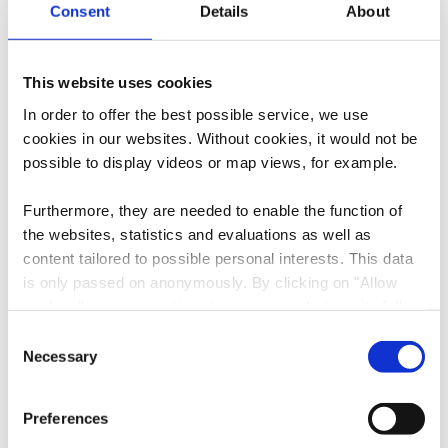
Consent
Details
About
41, Rue de la Libération
L-4797 Linger
Auf Karte anzeigen
This website uses cookies
In order to offer the best possible service, we use
Tel.:
+352 691 775514
cookies in our websites.
Without cookies, it would not be
possible to display videos or map views, for example.
E-Mail:
info@simpleviu.com
Webseite:
https://www.simpleviu.com
Furthermore, they are needed to enable the function of
the websites, statistics and evaluations as well as
content tailored to possible personal interests. This data
is only passed on anonymously. By clicking on "Allow
cookies" you can continue to use our website to its full
extent. You can find more information on this and on a
Consent
possible later deactivation in our
privacy policy
at any
Necessary
Selection
time.
Anreise planen
Preferences