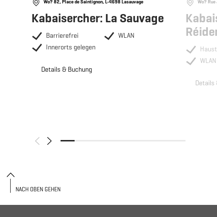
Wo? 82, Place de Saintignon, L-4698 Lasauvage
Wo? Rue 
Kabaisercher: La Sauvage
Kabais
Réide
Barrierefrei
WLAN
Innerorts gelegen
Haust
WLAN
Details & Buchung
Details
NACH OBEN GEHEN