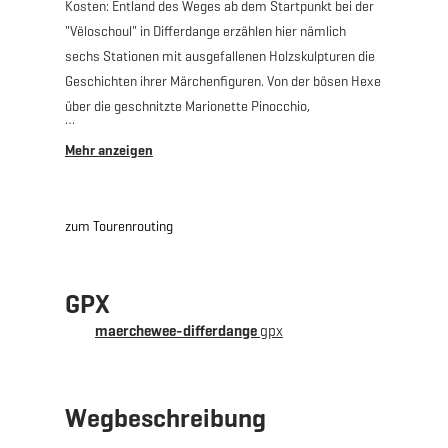
Kosten: Entland des Weges ab dem Startpunkt bei der
"Vëloschoul" in Differdange erzählen hier nämlich
sechs Stationen mit ausgefallenen Holzskulpturen die
Geschichten ihrer Märchenfiguren. Von der bösen Hexe
über die geschnitzte Marionette Pinocchio,
Schneewittchen oder Aschenputtel, alle
Märchenfiguren haben ihre eigene Skulptur bekommen.
Auch der „Klenge roude Leiw" der Autorin Mireille
Weiten- de Waha ist Teil der Figuren.
zum Tourenrouting
Es geht nicht ausschließlich darum, die Stationen zu
finden, sondern vielmehr um das Spielen: die Stationen
GPX
beinhalten Herausforderungen für die Kleinen, wie
beispielsweise das Erklimmen einer Mauer mithilfe des
maerchewee-differdange
gpx
Zopfs von Rapunzel. Der Weg verbirgt auch
holzgeschnitzte Waldtiere, die mit entlang des Weges
installierten Fernrohr ausfindig gemacht werden
Wegbeschreibung
können. Trotzdem gilt besser: Fernglas nicht