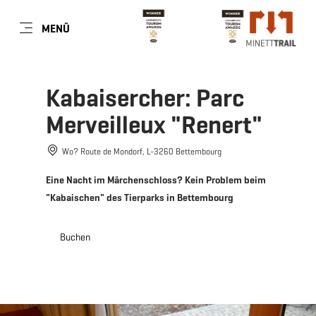
DE
MENÜ
Zum
Zur
Zur
Zum
Hauptinhalt
Suche
Navigation
Footer
springen
springen
springen
springen
Kabaisercher: Parc
Merveilleux "Renert"
Wo? Route de Mondorf, L-3260 Bettembourg
Eine Nacht im Märchenschloss? Kein Problem beim
"Kabaischen" des Tierparks in Bettembourg
Buchen