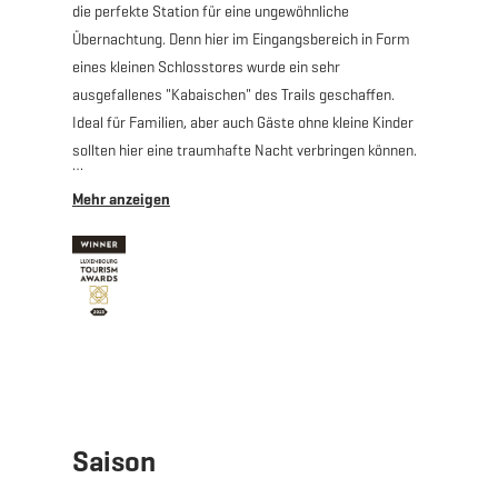
die perfekte Station für eine ungewöhnliche
Übernachtung. Denn hier im Eingangsbereich in Form
eines kleinen Schlosstores wurde ein sehr
ausgefallenes "Kabaischen" des Trails geschaffen.
Ideal für Familien, aber auch Gäste ohne kleine Kinder
sollten hier eine traumhafte Nacht verbringen können.
Den Eingang verschönern eine Skulptur, das wie ein Tor
angelegt ist, sowie ein Gehweg aus mit Eisenerz
versetztem Gestein, das die Nähe zur
Erzverarbeitungsvergangenheit der Region
verdeutlicht. Der gesamte Aussenbereich aus Holz
wurde gemeinsam mit einem Künstler gefertigt und
soll den Innenraum des Gîtes - ebenfalls vornehmlich
aus Holz - wiederspiegeln.
Die Materialwahl unterstreicht ebenfalls den Anspruch
Saison
des Projekts, nachhaltige Werkstoffe zu verwenden;