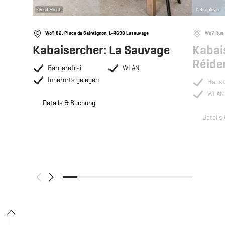
©
Visit Minett
©
Simpleviu
Wo? 82, Place de Saintignon, L-4698 Lasauvage
Wo? Rue 
Kabaisercher: La Sauvage
Kabais
Réide
Barrierefrei
WLAN
Innerorts gelegen
Haust
WLAN
Details & Buchung
Details