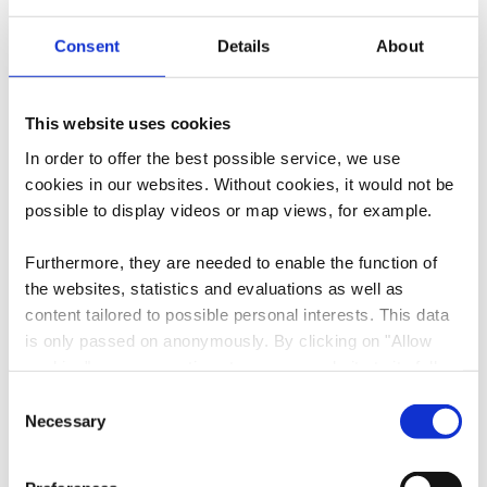
Consent
Details
About
Adresse:
Parc Merveilleux "Renert"
Route de Mondorf
L-3260 Bettembourg
This website uses cookies
Auf Karte anzeigen
In order to offer the best possible service, we use
cookies in our websites.
Without cookies, it would not be
Tel.:
+352 691 775514
possible to display videos or map views, for example.
E-Mail:
info@simpleviu.com
Furthermore, they are needed to enable the function of
the websites, statistics and evaluations as well as
Webseite:
https://www.simpleviu.com
content tailored to possible personal interests. This data
is only passed on anonymously. By clicking on "Allow
cookies" you can continue to use our website to its full
extent. You can find more information on this and on a
Consent
possible later deactivation in our
privacy policy
at any
Necessary
Selection
time.