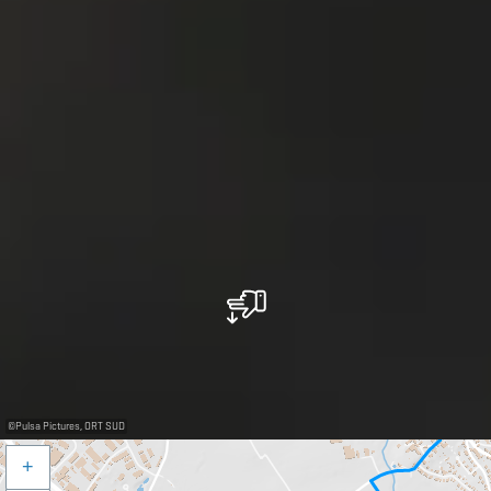
©
Pulsa Pictures, ORT SUD
+