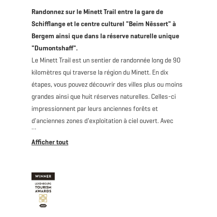
Randonnez sur le Minett Trail entre la gare de
Schifflange et le centre culturel "Beim Nëssert" à
Bergem ainsi que dans la réserve naturelle unique
"Dumontshaff".
Le Minett Trail est un sentier de randonnée long de 90
kilomètres qui traverse la région du Minett. En dix
étapes, vous pouvez découvrir des villes plus ou moins
grandes ainsi que huit réserves naturelles. Celles-ci
impressionnent par leurs anciennes forêts et
d'anciennes zones d'exploitation à ciel ouvert. Avec
leurs falaises escarpées, leur terre rouge et leurs
entrées de mines, elles sont uniques au Luxembourg.
Sur cette section, vous randonnez à travers la réserve
d'eau et d'oiseaux unique "Dumontshaff", qui, en tant
que site Natura 2000, offre un habitat à plusieurs
espèces. Ici, la diversité de la vallée et du cours de la
rivière Alzette peut être observée de près, et avec un