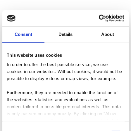
Consent
Details
About
This website uses cookies
In order to offer the best possible service, we use
cookies in our websites.
Without cookies, it would not be
possible to display videos or map views, for example.
Furthermore, they are needed to enable the function of
©
ORT SUD
the websites, statistics and evaluations as well as
content tailored to possible personal interests. This data
RedRock MTB Trails
is only passed on anonymously. By clicking on "Allow
cookies" you can continue to use our website to its full
L'adrénaline sera forte sur ces sentiers de VTT
extent. You can find more information on this and on a
Consent
traversant d'anciennes zones minières à ciel ouvert