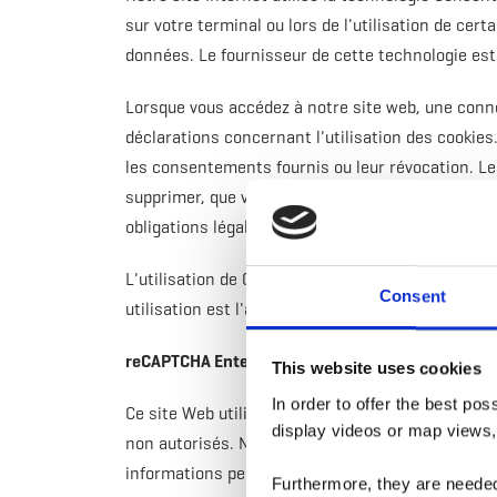
sur votre terminal ou lors de l'utilisation de c
données. Le fournisseur de cette technologie es
Lorsque vous accédez à notre site web, une conne
déclarations concernant l'utilisation des cookies
les consentements fournis ou leur révocation. L
supprimer, que vous supprimiez vous-même le cook
obligations légales impératives en matière de co
L'utilisation de Cookiebot permet d'obtenir les co
Consent
utilisation est l'article 6, paragraphe 1, point c 
reCAPTCHA Enterprise
This website uses cookies
In order to offer the best po
Ce site Web utilise reCAPTCHA Enterprise comme 
display videos or map views,
non autorisés. Nos intérêts légitimes dans l'util
informations personnelles de nos utilisateurs et 
Furthermore, they are needed 