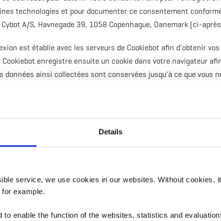
ertaines technologies et pour documenter ce consentement conform
t Cybot A/S, Havnegade 39, 1058 Copenhague, Danemark (ci-après 
xion est établie avec les serveurs de Cookiebot afin d'obtenir v
. Cookiebot enregistre ensuite un cookie dans votre navigateur afin
es données ainsi collectées sont conservées jusqu'à ce que vous 
ie de Cookiebot ou que la finalité de la conservation des données
nservation des données ne sont pas affectées.
nsentements requis par la loi pour l'utilisation de cookies. La base
Details
du RGPD.
ssible service, we use cookies in our websites.
Without cookies, i
mesure de sécurité pour protéger nos formulaires contre les spam
 for example.
isation de reCAPTCHA Enterprise sont d'assurer la sécurité de notr
de prévenir les activités frauduleuses. reCAPTCHA Enterprise est ut
to enable the function of the websites, statistics and evaluations