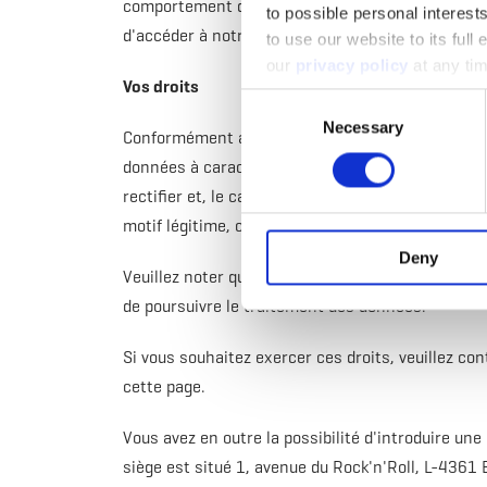
comportement des visiteurs de notre site qui remp
to possible personal interes
d'accéder à notre site.
to use our website to its full
our
privacy policy
at any tim
Vos droits
Consent
Necessary
Selection
Conformément au règlement (UE) 2016/679 du 27 a
données à caractère personnel et la libre circul
rectifier et, le cas échéant, de les supprimer. V
motif légitime, celui de vous opposer au traitem
Deny
Veuillez noter que certains des droits mentionnés
de poursuivre le traitement des données.
Si vous souhaitez exercer ces droits, veuillez c
cette page.
Vous avez en outre la possibilité d'introduire un
siège est situé 1, avenue du Rock'n'Roll, L-4361 