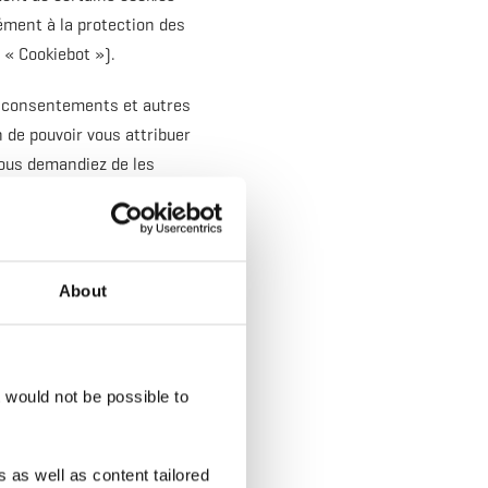
ément à la protection des
« Cookiebot »).
os consentements et autres
 de pouvoir vous attribuer
nous demandiez de les
 disparaisse. Les
 juridique de cette
About
t would not be possible to
s, les abus et les accès
e site web, de protéger les
ilisé pour analyser le
 as well as content tailored