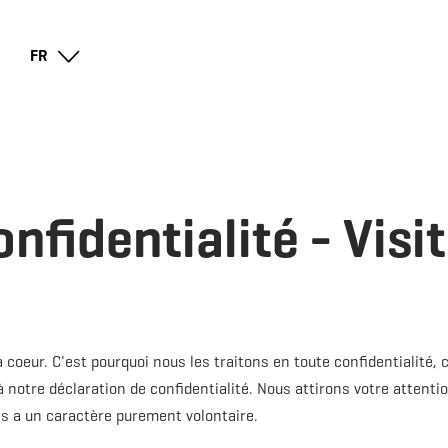
Go
Go
Go
Go
FR
to
to
to
to
content
search
navi
footer
nfidentialité - Visi
 coeur. C'est pourquoi nous les traitons en toute confidentialité
à notre déclaration de confidentialité. Nous attirons votre attentio
s a un caractère purement volontaire.